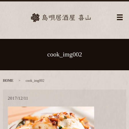
メ
cook_img002
HOME
cook_img002
2017/12/11