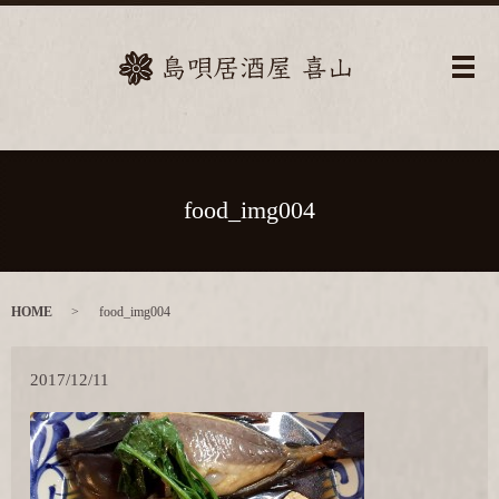
メ
food_img004
HOME
food_img004
2017/12/11